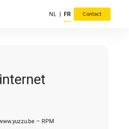
NL
|
FR
Contact
 internet
 – www.yuzzu.be – RPM