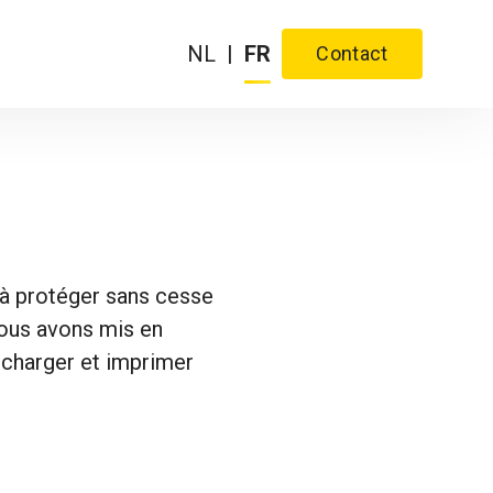
NL
|
FR
Contact
à protéger sans cesse
nous avons mis en
lécharger et imprimer