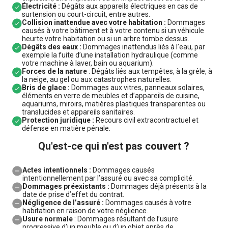
Électricité :
Dégâts aux appareils électriques en cas de
surtension ou court-circuit, entre autres.
Collision inattendue avec votre habitation :
Dommages
causés à votre bâtiment et à votre contenu si un véhicule
heurte votre habitation ou si un arbre tombe dessus.
Dégâts des eaux :
Dommages inattendus liés à l’eau, par
exemple la fuite d’une installation hydraulique (comme
votre machine à laver, bain ou aquarium).
Forces de la nature
: Dégâts liés aux tempêtes, à la grêle, à
la neige, au gel ou aux catastrophes naturelles.
Bris de glace :
Dommages aux vitres, panneaux solaires,
éléments en verre de meubles et d’appareils de cuisine,
aquariums, miroirs, matières plastiques transparentes ou
translucides et appareils sanitaires.
Protection juridique :
Recours civil extracontractuel et
défense en matière pénale.
Qu'est-ce qui n'est pas couvert ?
Actes intentionnels :
Dommages causés
intentionnellement par l’assuré ou avec sa complicité.
Dommages préexistants :
Dommages déjà présents à la
date de prise d’effet du contrat.
Négligence de l’assuré :
Dommages causés à votre
habitation en raison de votre néglience.
Usure normale
: Dommages résultant de l’usure
progressive d’un meuble ou d’un objet après de