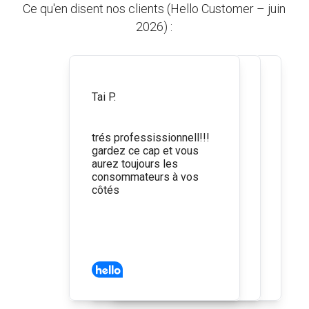
Ce qu'en disent nos clients (Hello Customer – juin
2026) :
Avis de Tai P.
Avis de Vincent R.
Tai P.
Vincent R.
Avis de Philippe G.
Philippe G.
5 étoiles
5 étoiles
5 étoiles
trés professissionnell!!!
Très facile d'obtenir un
Bon suivi et documents
gardez ce cap et vous
devis via le site web et
fournis très rapidement.
aurez toujours les
prix compétitifs. Dossier
consommateurs à vos
traité rapidement, à
côtés
recommander!