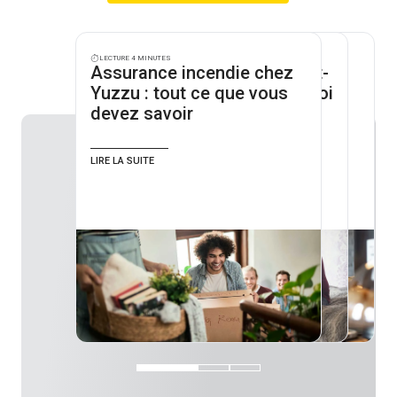
Lecture 4 minutes
Lecture 4 minutes
Lecture 3 minutes
Assurance incendie chez
RC locative : pourquoi est-
Comment le prix de votre
Yuzzu : tout ce que vous
elle obligatoire et pourquoi
assurance incendie est-il
devez savoir
en avez-vous besoin ?
calculé ?
Lire la suite
Lire la suite
Lire la suite