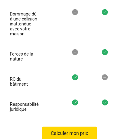
Responsabilité locative Non co
Contenu Couvert
Dommage dû
à une collision
inattendue
avec votre
maison
Responsabilité locative Non co
Contenu Couvert
Forces de la
nature
Responsabilité locative Couver
Contenu Non cou
RC du
bâtiment
Responsabilité locative Couver
Contenu Couvert
Responsabilité
juridique
Calculer mon prix