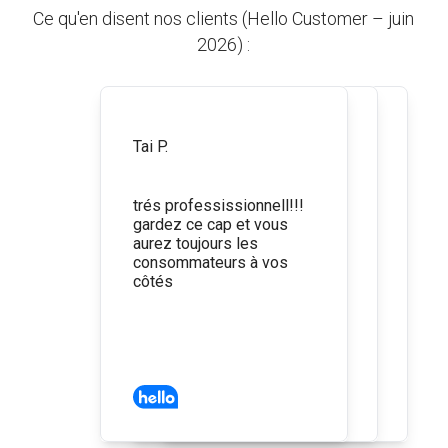
Ce qu'en disent nos clients (Hello Customer – juin
2026) :
Avis de Tai P.
Avis de Vincent R.
Tai P.
Vincent R.
Avis de Philippe G.
Philippe G.
5 étoiles
5 étoiles
5 étoiles
trés professissionnell!!!
Très facile d'obtenir un
Bon suivi et documents
gardez ce cap et vous
devis via le site web et
fournis très rapidement.
aurez toujours les
prix compétitifs. Dossier
consommateurs à vos
traité rapidement, à
côtés
recommander!