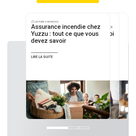
Lecture 4 minutes
Lecture 4 minutes
Lecture 3 minutes
Assurance incendie chez
RC locative : pourquoi est-
Comment le prix de votre
Yuzzu : tout ce que vous
elle obligatoire et pourquoi
assurance incendie est-il
devez savoir
en avez-vous besoin ?
calculé ?
Lire la suite
Lire la suite
Lire la suite