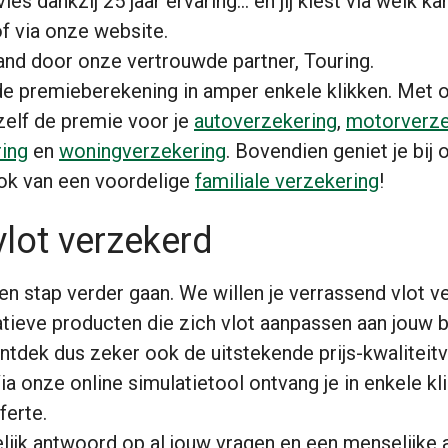
es dankzij 25 jaar ervaring… en jij kiest via welk kan
f via onze website.
and door onze vertrouwde partner, Touring.
e premieberekening in amper enkele klikken. Met o
zelf de premie voor je
autoverzekering
,
motorverze
ing
en
woningverzekering
. Bovendien geniet je bij 
ok van een voordelige
familiale verzekering
!
lot verzekerd
n stap verder gaan. We willen je verrassend vlot v
tieve producten die zich vlot aanpassen aan jouw b
Ontdek dus zeker ook de uitstekende prijs-kwalitei
a onze online simulatietool ontvang je in enkele kl
ferte.
lijk antwoord op al jouw vragen en een menselijke 