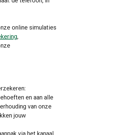
aal: de telefoon, in
nze online simulaties
kering
,
onze
erzekeren:
ehoeften en aan alle
tverhouding van onze
ikken jouw
aanpak via het kanaal