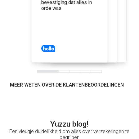
bevestiging dat alles in
goed geholpen ben
orde was.
geweest door de
medewerker en alles is
veel goedkoper dan de
andere verzekeraars echt
heel content dat ik ben
overgestapt
MEER WETEN OVER DE KLANTENBEOORDELINGEN
Yuzzu blog!
Een vleugje duidelijkheid om alles over verzekeringen te
begrijpen