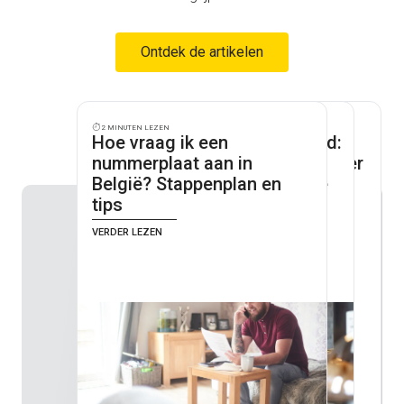
Ontdek de artikelen
2 minuten lezen
2 minuten lezen
1 minuut lezen
Hoe vraag ik een
Huurdersaansprakelijkheid:
Yuzzu bevestigt weer top
nummerplaat aan in
waarom is het verplicht in
3-positie als digitale leider
België? Stappenplan en
Brussel en waarom heb je
in de Belgische
tips
het nodig?
verzekeringsmarkt
verder lezen
verder lezen
verder lezen