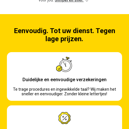
voor jou.
Simpel en snel.
Fietsverzekering.
Bereken mijn prijs
Meer weten
Eenvoudig. Tot uw dienst. Tegen
lage prijzen.
Duidelijke en eenvoudige verzekeringen
Te trage procedures en ingewikkelde taal? Wij maken het
sneller en eenvoudiger. Zonder kleine lettertjes!