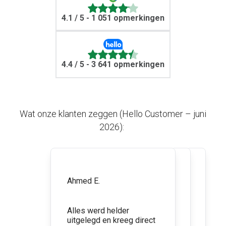
4.1
/ 5 - 1 051 opmerkingen
4.4
/ 5 - 3 641 opmerkingen
Wat onze klanten zeggen (Hello Customer – juni
2026):
Beoordeling van Rocco S.
Rocco S.
Beoordeling van Ahmed E.
Ahmed E.
Beoordeling van Wendy O.
5 sterren
Wendy O.
4 sterren
4 sterren
Ik ben heel tevreden met
Alles werd helder
de overschakeling van
Alles wordt snel
uitgelegd en kreeg direct
verzekeringen en heel
geantwoord en opgelost