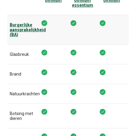
omnium
omnium
omnium
essentium
BA + mini omnium Ovedekt
BA + omnium essentium Ovede
BA + full omnium
Burgerlijke
aansprakelijkheid
(BA)
BA + mini omnium Ovedekt
BA + omnium essentium Ovede
BA + full omnium
Glasbreuk
BA + mini omnium Ovedekt
BA + omnium essentium Ovede
BA + full omnium
Brand
BA + mini omnium Ovedekt
BA + omnium essentium Ovede
BA + full omnium
Natuurkrachten
BA + mini omnium Ovedekt
BA + omnium essentium Ovede
BA + full omnium
Botsing met
dieren