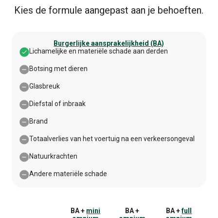
Kies de formule aangepast aan je behoeften.
Burgerlijke aansprakelijkheid (BA)
Lichamelijke en materiële schade aan derden
Lichamelijke en materiële schade aan derden Ovedekt
Botsing met dieren
Botsing met dieren Niet gedekt
Glasbreuk
Glasbreuk Niet gedekt
Diefstal of inbraak
Diefstal of inbraak Niet gedekt
Brand
Brand Niet gedekt
Totaalverlies van het voertuig na een verkeersongeval
Totaalverlies van het voertuig na een verkeersongeval Nie
Natuurkrachten
Natuurkrachten Niet gedekt
Andere materiële schade
Andere materiële schade Niet gedekt
BA +
mini
BA +
BA +
full