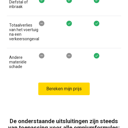
BA + mini omnium Ovedekt
BA + omnium essentium Ovede
BA + full omnium
Diefstal of
inbraak
BA + mini omnium Niet gedekt
BA + omnium essentium Ovede
BA + full omnium
Totaalverlies
van het voertuig
na een
verkeersongeval
BA + mini omnium Niet gedekt
BA + omnium essentium Niet 
BA + full omnium
Andere
materiële
schade
Bereken mijn prijs
De onderstaande uitsluitingen zijn steeds
van toepassing voor alle omniumformules: