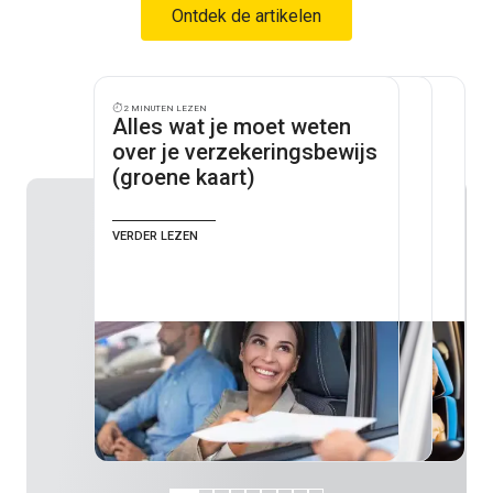
Ontdek de artikelen
2 minuten lezen
3 minuten lezen
2 minuten lezen
Alles wat je moet weten
Wat is het bonus malus
Alles weten over je
over je verzekeringsbewijs
systeem van je
autoverzekering
(groene kaart)
autoverzekering?
Verder lezen
Verder lezen
Verder lezen