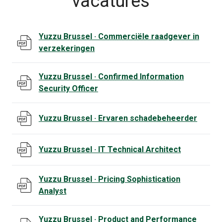
vacatures
Yuzzu Brussel · Commerciële raadgever in
pdf document, opent in een nieuw tabblad
verzekeringen
Yuzzu Brussel · Confirmed Information
pdf document, opent in een nieuw tabblad
Security Officer
Yuzzu Brussel · Ervaren schadebeheerder
pdf document, opent in een nieuw tabblad
Yuzzu Brussel · IT Technical Architect
pdf document, opent in een nieuw tabblad
Yuzzu Brussel · Pricing Sophistication
pdf document, opent in een nieuw tabblad
Analyst
Yuzzu Brussel · Product and Performance