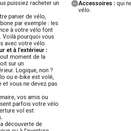
us puissiez racheter un
Accessoires :
qui n
vélo.
tre panier de vélo,
rbone par exemple : les
ce à votre vélo font
r. Voilà pourquoi vous
s avec votre vélo.
ur et à l’extérieur :
 tout moment de la
oit sur un
rieur. Logique, non ?
lo ou e-bike est volé,
e et vous ne devez pas
enaire, vos amis ou
sent parfois votre vélo
rture vol est
.
la découverte de
que ou à l’aventure