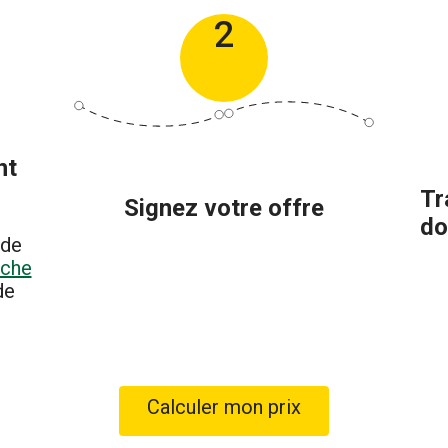
2
nt
Tr
Signez votre offre
do
 de
iche
de
Calculer mon prix