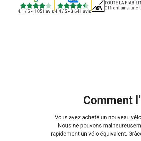
TOUTE LA FIABILI
4.1
4.4
Offrant ainsi une t
4.1
/ 5 - 1 051 avis
4.4
/ 5 - 3 641 avis
Comment l’a
Vous avez acheté un nouveau vélo et
Nous ne pouvons malheureusement
rapidement un vélo équivalent. Grâce