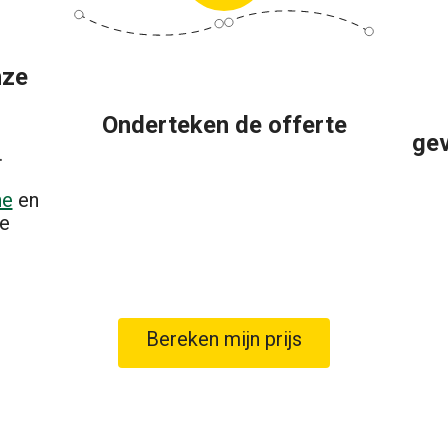
nze
Onderteken de offerte
ge
.
he
en
e
Bereken mijn prijs