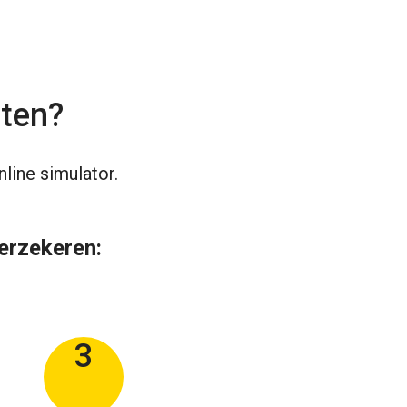
iten?
line simulator.
verzekeren:
3