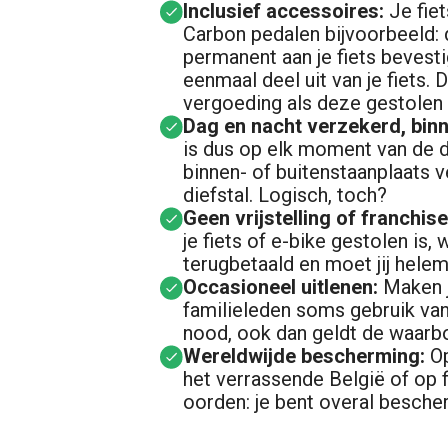
Inclusief accessoires:
Je fiet
Carbon pedalen bijvoorbeeld: 
permanent aan je fiets bevesti
eenmaal deel uit van je fiets. 
vergoeding als deze gestolen z
Dag en nacht verzekerd, binn
is dus op elk moment van de 
binnen- of buitenstaanplaats 
diefstal. Logisch, toch?
Geen vrijstelling of franchis
je fiets of e-bike gestolen is
terugbetaald en moet jij helem
Occasioneel uitlenen:
Maken j
familieleden soms gebruik van
nood, ook dan geldt de waarbo
Wereldwijde bescherming:
Op
het verrassende België of op f
oorden: je bent overal besche