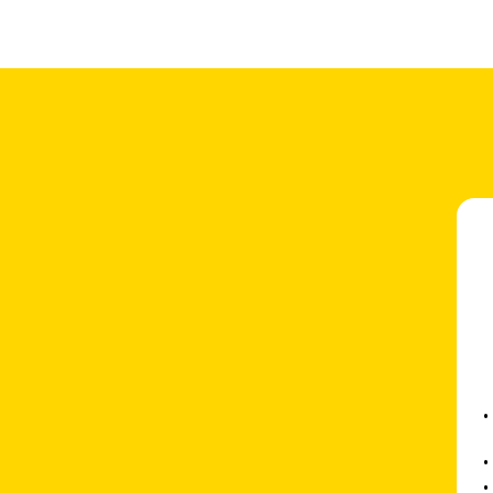
•
•
•