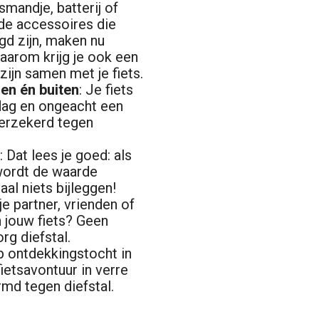
smandje, batterij of
de accessoires die
gd zijn, maken nu
Daarom krijg je ook een
ijn samen met je fiets.
en én buiten
: Je fiets
dag en ongeacht een
verzekerd tegen
e
: Dat lees je goed: als
, wordt de waarde
aal niets bijleggen!
e partner, vrienden of
 jouw fiets? Geen
rg diefstal.
 ontdekkingstocht in
ietsavontuur in verre
rmd tegen diefstal.