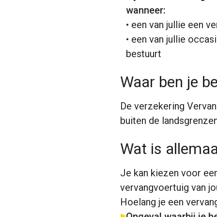
wanneer:
• een van jullie een 
• een van jullie occa
bestuurt
Waar ben je b
De verzekering Vervan
buiten de landsgrenzen
Wat is allema
Je kan kiezen voor ee
vervangvoertuig van jo
Hoelang je een vervang
Ongeval waarbij je b