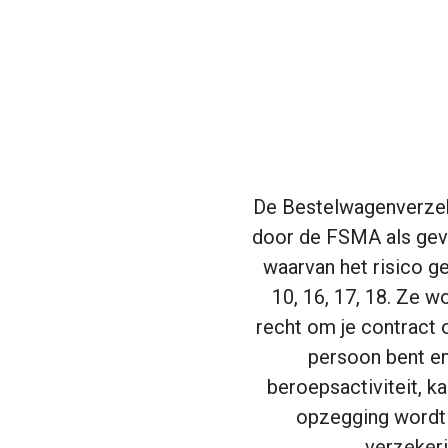
De Bestelwagenverzek
door de FSMA als gevo
waarvan het risico g
10, 16, 17, 18. Ze w
recht om je contract o
persoon bent en
beroepsactiviteit, k
opzegging wordt 
verzekeri