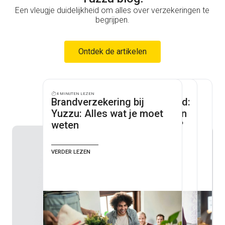
Een vleugje duidelijkheid om alles over verzekeringen te
begrijpen.
Ontdek de artikelen
4 minuten lezen
4 minuten lezen
3 minuten lezen
Brandverzekering bij
Huurdersaansprakelijkheid:
Hoe wordt de prijs van je
Yuzzu: Alles wat je moet
Waarom is het verplicht en
brandverzekering
weten
waarom heb je het nodig?
berekend?
Verder lezen
Verder lezen
Verder lezen