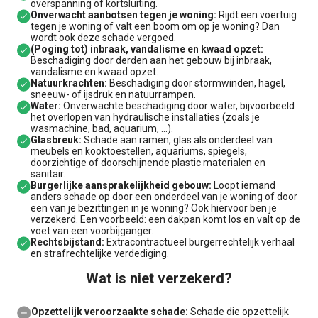
overspanning of kortsluiting.
Onverwacht aanbotsen tegen je woning:
Rijdt een voertuig
tegen je woning of valt een boom om op je woning? Dan
wordt ook deze schade vergoed.
(Poging tot) inbraak, vandalisme en kwaad opzet:
Beschadiging door derden aan het gebouw bij inbraak,
vandalisme en kwaad opzet.
Natuurkrachten:
Beschadiging door stormwinden, hagel,
sneeuw- of ijsdruk en natuurrampen.
Water:
Onverwachte beschadiging door water, bijvoorbeeld
het overlopen van hydraulische installaties (zoals je
wasmachine, bad, aquarium, …).
Glasbreuk:
Schade aan ramen, glas als onderdeel van
meubels en kooktoestellen, aquariums, spiegels,
doorzichtige of doorschijnende plastic materialen en
sanitair.
Burgerlijke aansprakelijkheid gebouw:
Loopt iemand
anders schade op door een onderdeel van je woning of door
een van je bezittingen in je woning? Ook hiervoor ben je
verzekerd. Een voorbeeld: een dakpan komt los en valt op de
voet van een voorbijganger.
Rechtsbijstand:
Extracontractueel burgerrechtelijk verhaal
en strafrechtelijke verdediging.
Wat is niet verzekerd?
Opzettelijk veroorzaakte schade:
Schade die opzettelijk