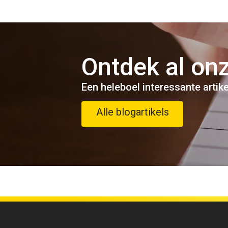
Ontdek al onz
Een heleboel interessante artik
Alle blogartikels