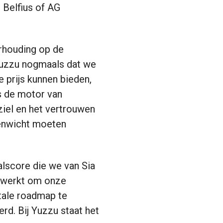
s Belfius of AG
erhouding op de
 Yuzzu nogmaals dat we
e prijs kunnen bieden,
is de motor van
 ziel en het vertrouwen
venwicht moeten
alscore die we van Sia
gewerkt om onze
tale roadmap te
rd. Bij Yuzzu staat het