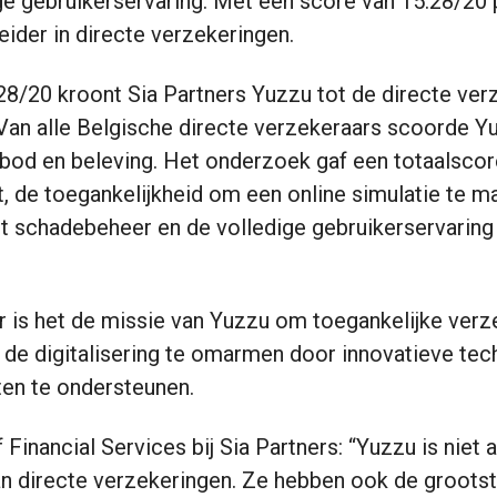
ge gebruikerservaring. Met een score van 15.28/20
leider in directe verzekeringen.
28/20 kroont Sia Partners Yuzzu tot de directe ver
. Van alle Belgische directe verzekeraars scoorde Y
nbod en beleving. Het onderzoek gaf een totaalscore
ject, de toegankelijkheid om een online simulatie te
et schadebeheer en de volledige gebruikerservaring 
r is het de missie van Yuzzu om toegankelijke verz
jd de digitalisering te omarmen door innovatieve te
ten te ondersteunen.
 Financial Services bij Sia Partners: “Yuzzu is niet 
an directe verzekeringen. Ze hebben ook de groots