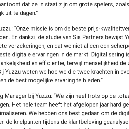
aantoont dat ze in staat zijn om grote spelers, zoal
k uit te dagen.”
Yuzzu: “Onze missie is om de beste prijs-kwaliteitv
den. En dankzij de studie van Sia Partners bewijst
ecte verzekeringen, en dat we niet alleen een scherp
te digitale ervaringen in de markt. Digitalisering 
kelijkheid en efficiëntie, terwijl menselijkheid de
 Bij Yuzzu weten we hoe we die twee krachten in e
n de best mogelijke ervaring te bieden.”
ng Manager bij Yuzzu: “We zijn heel trots op de tota
gen. Het hele team heeft het afgelopen jaar hard 
ptimaliseren. We hebben ons best gedaan om de digi
n de knelpunten tijdens de klantbeleving geanalysee