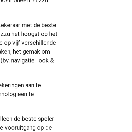
 positioneert Yuzzu
zekeraar met de beste
uzzu het hoogst op het
 op vijf verschillende
 maken, het gemak om
(bv. navigatie, look &
ekeringen aan te
chnologieën te
alleen de beste speler
te vooruitgang op de