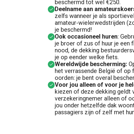
beschermd tot wel €250.
Deelname aan amateurskoer
zelfs wanneer je als sportiev
amateur-wielerwedstrijden (z
je beschermd!
Ook occasioneel huren
: Gebr
je broer of zus of huur je een 
nood, de dekking bestuurders
je op eender welke fiets.
Wereldwijde bescherming:
Op
het verrassende België of op f
oorden: je bent overal bescher
Voor jou alleen of voor je hel
kiezen of deze dekking geldt v
verzekeringnemer alleen of oo
jou onder hetzelfde dak woont
passagiers zijn of zelf met hun