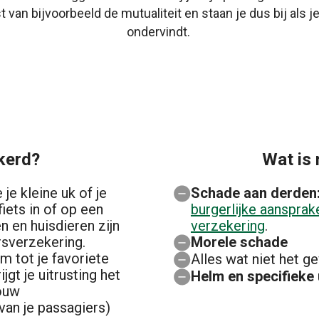
an bijvoorbeeld de mutualiteit en staan je dus bij als j
ondervindt.
kerd?
Wat is 
je kleine uk of je
Schade aan derden
iets in of op een
burgerlijke aansprake
n en huisdieren zijn
verzekering
.
rsverzekering.
Morele schade
lm tot je favoriete
Alles wat niet het g
rijgt je uitrusting het
Helm en specifieke 
jouw
 van je passagiers)