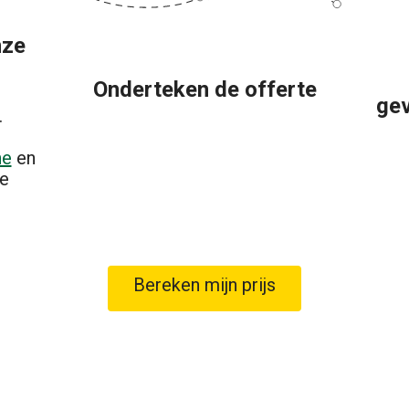
nze
Onderteken de offerte
ge
.
he
en
e
Bereken mijn prijs