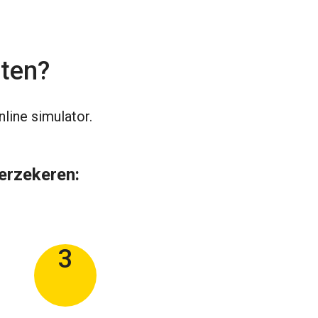
iten?
line simulator.
verzekeren:
3