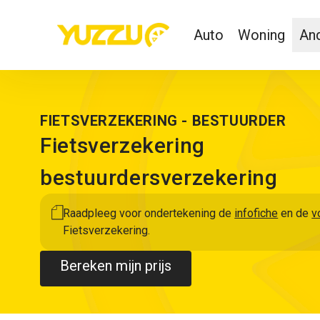
Auto
Woning
And
FIETSVERZEKERING - BESTUURDER
Fietsverzekering
bestuurdersverzekering
Raadpleeg voor ondertekening de
infofiche
en de
v
Fietsverzekering.
Bereken mijn prijs